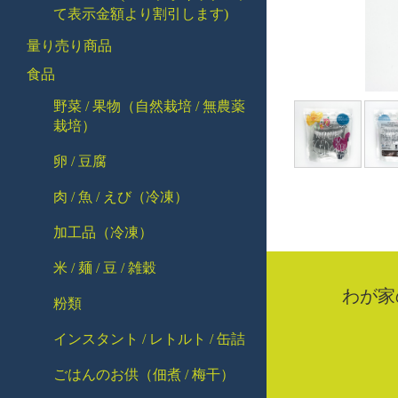
て表示金額より割引します)
量り売り商品
食品
野菜 / 果物（自然栽培 / 無農薬
栽培）
卵 / 豆腐
肉 / 魚 / えび（冷凍）
加工品（冷凍）
米 / 麺 / 豆 / 雑穀
わが家
粉類
インスタント / レトルト / 缶詰
ごはんのお供（佃煮 / 梅干）