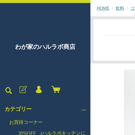
HOME
飲料
コ
わが家のハルラボ商店
カテゴリー
お買得コーナー
30%OFF (ハルラボキッチンに