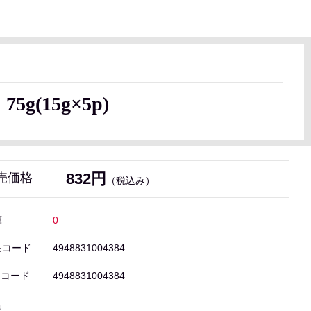
(15g×5p)
832円
売価格
（税込み）
庫
0
品コード
4948831004384
Nコード
4948831004384
量