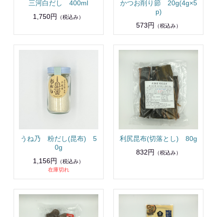
三河白だし 400ml
かつお削り節 20g(4g×5
p)
1,750円
（税込み）
573円
（税込み）
うね乃 粉だし(昆布) 5
利尻昆布(切落とし) 80g
0g
832円
（税込み）
1,156円
（税込み）
在庫切れ