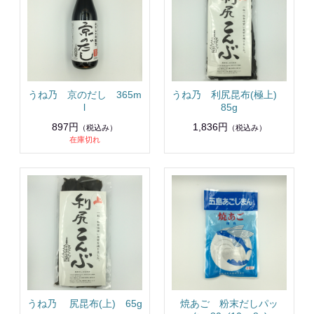
うね乃 京のだし 365m
うね乃 利尻昆布(極上)
l
85g
897円
1,836円
（税込み）
（税込み）
在庫切れ
うね乃 尻昆布(上) 65g
焼あご 粉末だしパッ