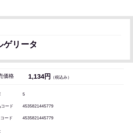
ルゲリータ
1,134円
売価格
（税込み）
庫
5
品コード
4535821445779
Nコード
4535821445779
量