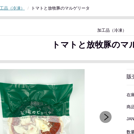
工品（冷凍）
トマトと放牧豚のマルゲリータ
加工品（冷凍）
トマトと放牧豚のマ
販
在
商
JA
数