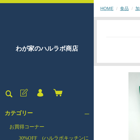
HOME
食品
加
わが家のハルラボ商店
カテゴリー
お買得コーナー
30%OFF (ハルラボキッチンに