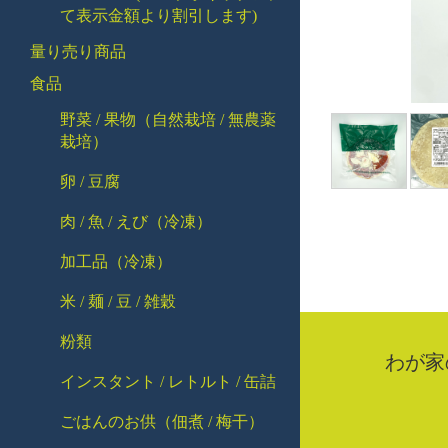
て表示金額より割引します)
量り売り商品
食品
野菜 / 果物（自然栽培 / 無農薬
栽培）
卵 / 豆腐
肉 / 魚 / えび（冷凍）
加工品（冷凍）
米 / 麺 / 豆 / 雑穀
粉類
わが家
インスタント / レトルト / 缶詰
ごはんのお供（佃煮 / 梅干）